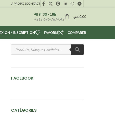
À PROPOS
CONTACT
📲 9h30 - 18h
د.م.
0.00
+212 676-767-042
XION / INSCRIPTION
FAVORIS
COMPARER
FACEBOOK
CATÉGORIES