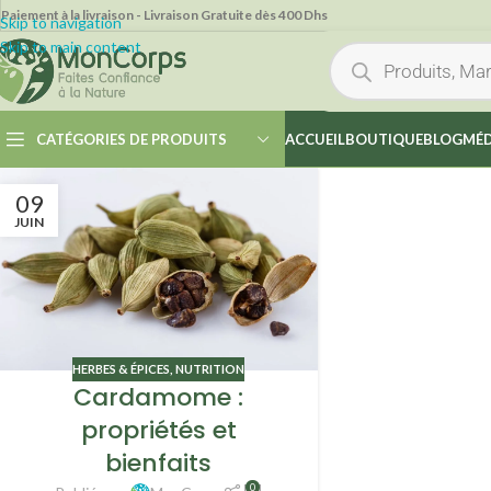
Paiement à la livraison - Livraison Gratuite dès 400 Dhs
Skip to navigation
Skip to main content
CATÉGORIES DE PRODUITS
ACCUEIL
BOUTIQUE
BLOG
MÉD
09
JUIN
HERBES & ÉPICES
,
NUTRITION
Cardamome :
propriétés et
bienfaits
0