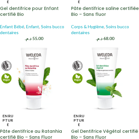
E
E
Gel dentifrice pour Enfant
Pâte dentifrice saline certifiée
certifié Bio
Bio – Sans fluor
Enfant Bébé
,
Enfant
,
Soins bucco
Corps & Hygiène
,
Soins bucco
dentaires
dentaires
د.م.
55.00
د.م.
68.00
EN RU
EN RU
PTUR
PTUR
E
E
Pâte dentifrice au Ratanhia
Gel Dentifrice Végétal certifié
certifié Bio – Sans Fluor
Bio – Sans Fluor