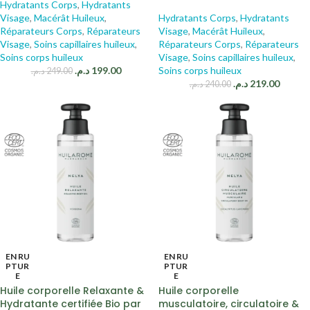
Hydratants Corps
,
Hydratants
Visage
,
Macérât Huileux
,
Hydratants Corps
,
Hydratants
Réparateurs Corps
,
Réparateurs
Visage
,
Macérât Huileux
,
Visage
,
Soins capillaires huileux
,
Réparateurs Corps
,
Réparateurs
Soins corps huileux
Visage
,
Soins capillaires huileux
,
د.م.
199.00
Soins corps huileux
د.م.
249.00
د.م.
219.00
د.م.
240.00
EN RU
EN RU
PTUR
PTUR
E
E
Huile corporelle Relaxante &
Huile corporelle
Hydratante certifiée Bio par
musculatoire, circulatoire &