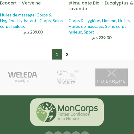
Ecocert – Verveine
stimulante Bio – Eucalyptus &
Lavande
Huiles de massage
,
Corps &
Hygiène
,
Hydratants Corps
,
Soins
Corps & Hygiène
,
Homme
,
Huiles
,
corps huileux
Huiles de massage
,
Soins corps
د.م.
239.00
huileux
,
Sport
د.م.
239.00
1
2
→