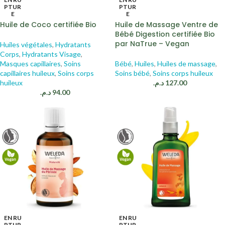
PTUR
PTUR
E
E
Huile de Coco certifiée Bio
Huile de Massage Ventre de
Bébé Digestion certifiée Bio
par NaTrue – Vegan
Huiles végétales
,
Hydratants
Corps
,
Hydratants Visage
,
Masques capillaires
,
Soins
Bébé
,
Huiles
,
Huiles de massage
,
capillaires huileux
,
Soins corps
Soins bébé
,
Soins corps huileux
huileux
د.م.
127.00
د.م.
94.00
EN RU
EN RU
PTUR
PTUR