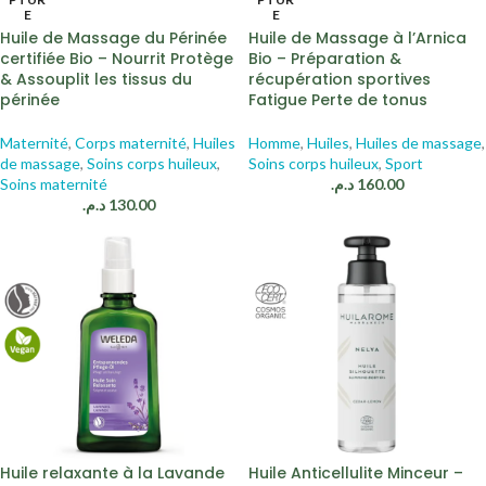
E
E
Huile de Massage du Périnée
Huile de Massage à l’Arnica
certifiée Bio – Nourrit Protège
Bio – Préparation &
& Assouplit les tissus du
récupération sportives
périnée
Fatigue Perte de tonus
Maternité
,
Corps maternité
,
Huiles
Homme
,
Huiles
,
Huiles de massage
,
de massage
,
Soins corps huileux
,
Soins corps huileux
,
Sport
Soins maternité
د.م.
160.00
د.م.
130.00
Huile relaxante à la Lavande
Huile Anticellulite Minceur –