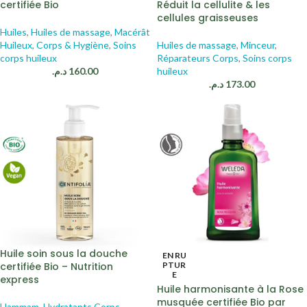
certifiée Bio
Réduit la cellulite & les
cellules graisseuses
Huiles
,
Huiles de massage
,
Macérât
Huileux
,
Corps & Hygiène
,
Soins
Huiles de massage
,
Minceur
,
corps huileux
Réparateurs Corps
,
Soins corps
د.م.
160.00
huileux
د.م.
173.00
Huile soin sous la douche
EN RU
certifiée Bio – Nutrition
PTUR
E
express
Huile harmonisante à la Rose
musquée certifiée Bio par
Hammam
,
Hydratants Corps
,