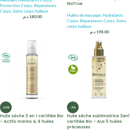
NaTrue
Protection Corps
,
Réparateurs
Corps
,
Soins corps huileux
Huiles de massage
,
Hydratants
د.م.
180.00
Corps
,
Réparateurs Corps
,
Soins
corps huileux
د.م.
198.00
-20%
-9%
Huile sèche 3 en 1 certifiée Bio
Huile sèche sublimatrice 3en1
– Actifs marins & 4 huiles
certifiée Bio – Aux 5 huiles
précieuses