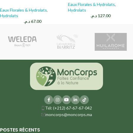
Eaux Florales & Hydrolats
,
Eaux Florales & Hydrolats
,
Hydrolats
Hydrolats
د.م.
127.00
د.م.
67.00
Tél: (+212) 67-67-67-042
moncorps@moncorps.ma
POSTES RÉCENTS