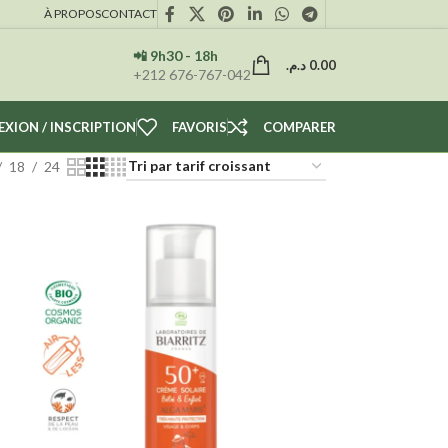
À PROPOS
CONTACT
📲 9h30 - 18h
د.م.
0.00
+212 676-767-042
XION / INSCRIPTION
FAVORIS
COMPARER
18
24