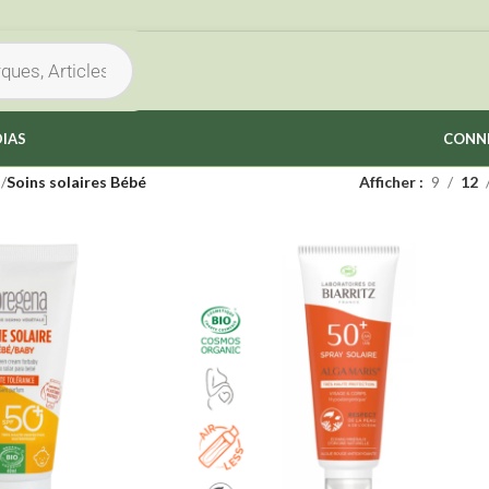
IAS
CONNE
s
/
Soins solaires Bébé
Afficher
9
12