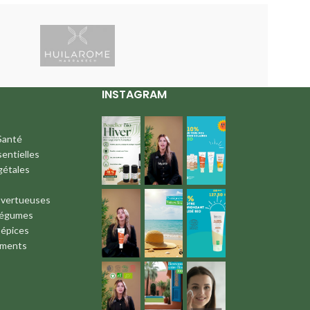
INSTAGRAM
Santé
sentielles
gétales
 vertueuses
Légumes
 épices
iments