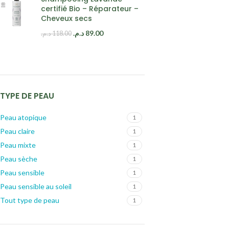
certifié Bio – Réparateur –
Cheveux secs
د.م.
89.00
د.م.
118.00
TYPE DE PEAU
Peau atopique
1
Peau claire
1
Peau mixte
1
Peau sèche
1
Peau sensible
1
Peau sensible au soleil
1
Tout type de peau
1