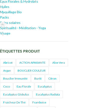
Eaux Florales & Hydrolats
Huiles
Maquillage Bio
Packs
Soins solaires
Spiritualité - Méditation - Yoga
Visage
ÉTIQUETTES PRODUIT
Abricot
ACTION APAISANTE
Aloe Vera
Argan
BOUCLIER COULEUR
Bouclier Immunité
Buriti
Citron
Coco
Eau Florale
Eucalyptus
Eucalyptus Globulus
Eucalyptus Radiata
Fraicheur De Thé
Framboise