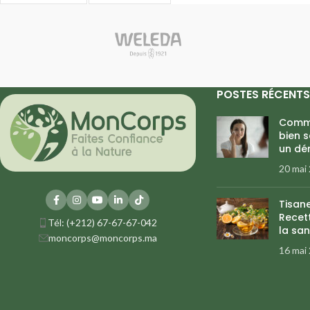
POSTES RÉCENTS
Comme
bien 
un dé
20 mai
Tisan
Recett
Tél: (+212) 67-67-67-042
la san
moncorps@moncorps.ma
16 mai