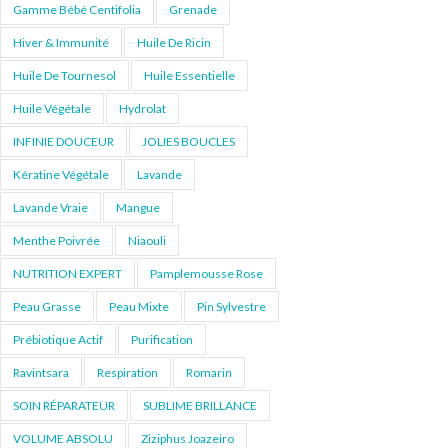
Gamme Bébé Centifolia
Grenade
Hiver & Immunité
Huile De Ricin
Huile De Tournesol
Huile Essentielle
Huile Végétale
Hydrolat
INFINIE DOUCEUR
JOLIES BOUCLES
Kératine Végétale
Lavande
Lavande Vraie
Mangue
Menthe Poivrée
Niaouli
NUTRITION EXPERT
Pamplemousse Rose
Peau Grasse
Peau Mixte
Pin Sylvestre
Prébiotique Actif
Purification
Ravintsara
Respiration
Romarin
SOIN RÉPARATEUR
SUBLIME BRILLANCE
VOLUME ABSOLU
Ziziphus Joazeiro