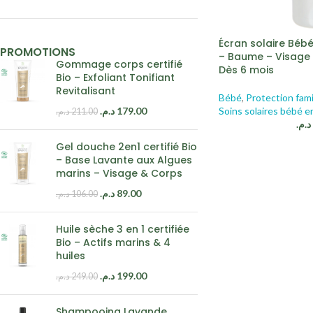
Écran solaire Bébé
PROMOTIONS
– Baume – Visage 
Gommage corps certifié
Dès 6 mois
Bio – Exfoliant Tonifiant
Revitalisant
Bébé
,
Protection fami
Soins solaires bébé e
د.م.
179.00
د.م.
211.00
د.م.
Gel douche 2en1 certifié Bio
– Base Lavante aux Algues
marins – Visage & Corps
د.م.
89.00
د.م.
106.00
Huile sèche 3 en 1 certifiée
Bio – Actifs marins & 4
huiles
د.م.
199.00
د.م.
249.00
Shampooing Lavande