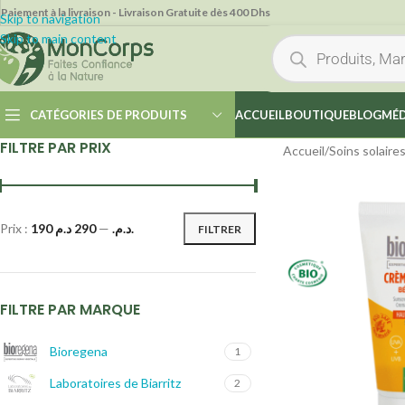
Paiement à la livraison - Livraison Gratuite dès 400 Dhs
Skip to navigation
Skip to main content
CATÉGORIES DE PRODUITS
ACCUEIL
BOUTIQUE
BLOG
MÉD
FILTRE PAR PRIX
Accueil
/
Soins solaire
Prix :
—
190 د.م.
290 د.م.
FILTRER
FILTRE PAR MARQUE
Bioregena
1
Laboratoires de Biarritz
2