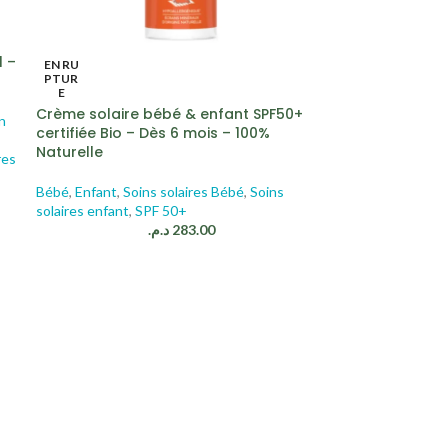
l –
EN RU
PTUR
E
Crème solaire bébé & enfant SPF50+
n
certifiée Bio – Dès 6 mois – 100%
Naturelle
res
Bébé
,
Enfant
,
Soins solaires Bébé
,
Soins
solaires enfant
,
SPF 50+
د.م.
283.00