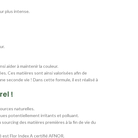
r plus intense.
ur.
si aider à maintenir la couleur.
ées. Ces matières sont ainsi valorisées afin de
e seconde vie ! Dans cette formule, il est réalisé à
el !
sources naturelles.
ues potentiellement irritants et polluant.
sourcing des matières premières à la fin de vie du
 est Flor Index A certifié AFNOR.