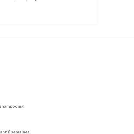
-shampooing
.
dant 6 semaines
.