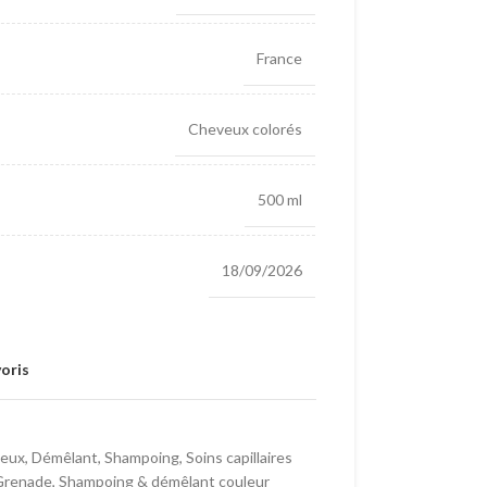
France
Cheveux colorés
500 ml
18/09/2026
oris
eux
,
Démêlant
,
Shampoing
,
Soins capillaires
Grenade
,
Shampoing & démêlant couleur