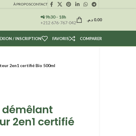
À PROPOS
CONTACT
📲 9h30 - 18h
د.م.
0.00
+212 676-767-042
XION / INSCRIPTION
FAVORIS
COMPARER
eur 2en1 certifié Bio 500ml
 démêlant
ur 2en1 certifié