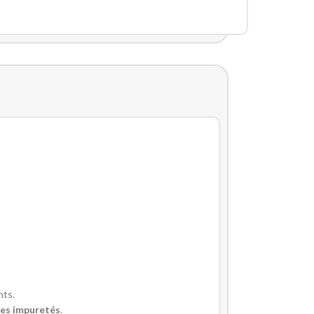
nts.
des impuretés
.