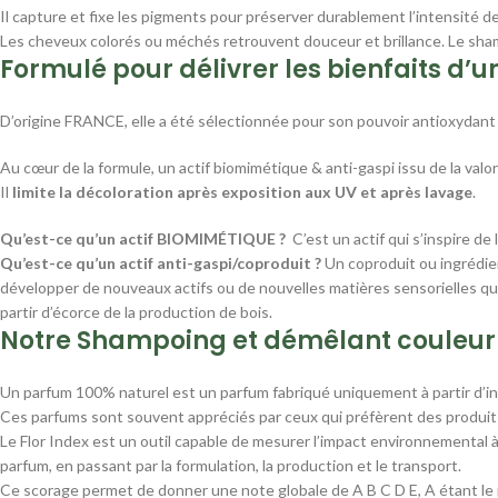
Il capture et fixe les pigments pour préserver durablement l’intensité de
Les cheveux colorés ou méchés retrouvent douceur et brillance. Le sham
Formulé pour délivrer les bienfaits d’un
D’origine FRANCE, elle a été sélectionnée pour son pouvoir antioxydant
Au cœur de la formule, un actif biomimétique & anti-gaspi issu de la valo
Il
limite la décoloration après exposition aux UV et après lavage
.
Qu’est-ce qu’un actif BIOMIMÉTIQUE ?
C’est un actif qui s’inspire de
Qu’est-ce qu’un actif anti-gaspi/coproduit ?
Un coproduit ou ingrédien
développer de nouveaux actifs ou de nouvelles matières sensorielles que 
partir d’écorce de la production de bois.
Notre Shampoing et démêlant couleur 
Un parfum 100% naturel est un parfum fabriqué uniquement à partir d’ingr
Ces parfums sont souvent appréciés par ceux qui préfèrent des produits
Le Flor Index est un outil capable de mesurer l’impact environnemental 
parfum, en passant par la formulation, la production et le transport.
Ce scorage permet de donner une note globale de A B C D E, A étant le 