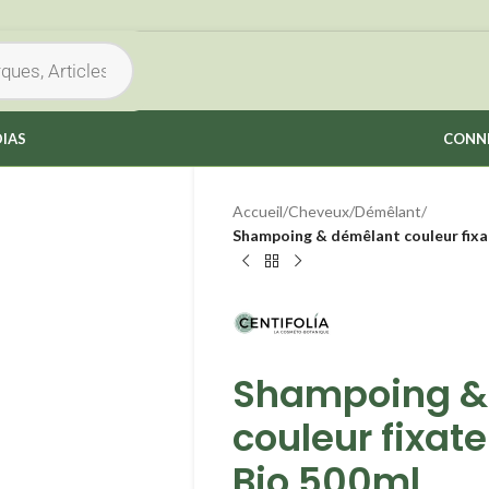
IAS
CONNE
Accueil
/
Cheveux
/
Démêlant
/
Shampoing & démêlant couleur fixat
Shampoing &
couleur fixate
Bio 500ml