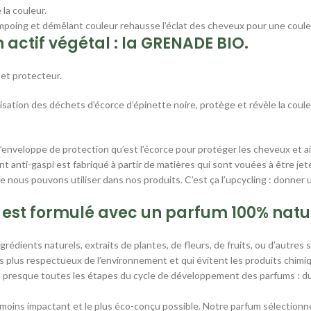
 la couleur.
poing et démêlant couleur rehausse l’éclat des cheveux pour une couleu
 actif végétal : la GRENADE BIO.
 et protecteur.
risation des déchets d’écorce d’épinette noire, protège et révèle la coule
 l’enveloppe de protection qu’est l’écorce pour protéger les cheveux et ain
t anti-gaspi est fabriqué à partir de matières qui sont vouées à être jet
nous pouvons utiliser dans nos produits. C’est ça l’upcycling : donner un
est formulé avec un parfum 100% natur
édients naturels, extraits de plantes, de fleurs, de fruits, ou d’autres 
 plus respectueux de l’environnement et qui évitent les produits chimiq
à presque toutes les étapes du cycle de développement des parfums : du 
moins impactant et le plus éco-conçu possible. Notre parfum sélectionné