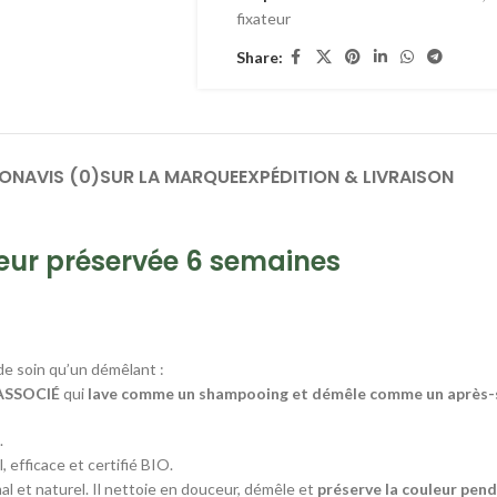
fixateur
Share:
ION
AVIS (0)
SUR LA MARQUE
EXPÉDITION & LIVRAISON
eur préservée 6 semaines
e soin qu’un démêlant :
ASSOCIÉ
qui
lave comme un shampooing et démêle comme un après
.
l, efficace et certifié BIO.
al et naturel. Il nettoie en douceur, démêle et
préserve la couleur pen