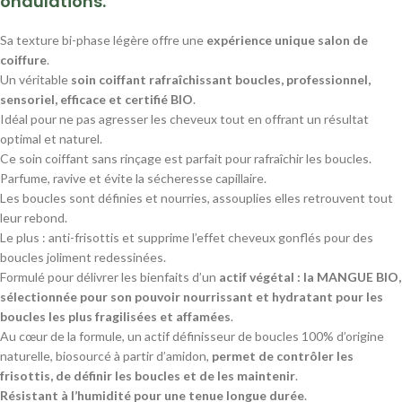
ondulations.
Sa texture bi-phase légère offre une
expérience unique salon de
coiffure
.
Un véritable
soin coiffant rafraîchissant boucles, professionnel,
sensoriel, efficace et certifié BIO
.
Idéal pour ne pas agresser les cheveux tout en offrant un résultat
optimal et naturel.
Ce soin coiffant sans rinçage est parfait pour rafraîchir les boucles.
Parfume, ravive et évite la sécheresse capillaire.
Les boucles sont définies et nourries, assouplies elles retrouvent tout
leur rebond.
Le plus : anti-frisottis et supprime l’effet cheveux gonflés pour des
boucles joliment redessinées.
Formulé pour délivrer les bienfaits d’un
actif végétal : la MANGUE BIO,
sélectionnée pour son pouvoir nourrissant et hydratant pour les
boucles les plus fragilisées et affamées
.
Au cœur de la formule, un actif définisseur de boucles 100% d’origine
naturelle, biosourcé à partir d’amidon,
permet de contrôler les
frisottis, de définir les boucles et de les maintenir
.
Résistant à l’humidité pour une tenue longue durée
.