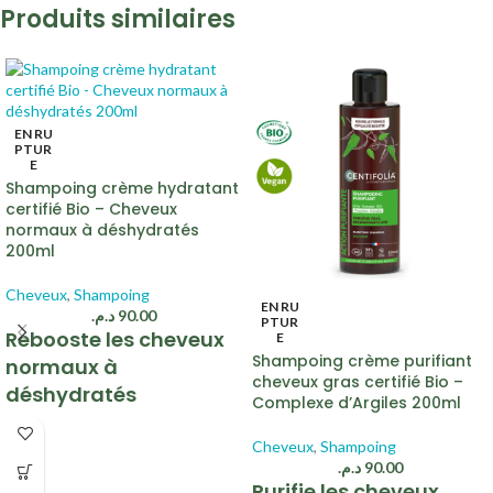
Produits similaires
EN RU
PTUR
E
Shampoing crème hydratant
certifié Bio – Cheveux
normaux à déshydratés
200ml
Cheveux
,
Shampoing
EN RU
د.م.
90.00
PTUR
Rebooste les cheveux
E
Shampoing crème purifiant
normaux à
cheveux gras certifié Bio –
déshydratés
Complexe d’Argiles 200ml
Base lavante extrêmement douce
Cheveux
,
Shampoing
Formulé avec de la Kératine Végétale
د.م.
90.00
40% gel d’Aloe Vera Bio
Purifie les cheveux