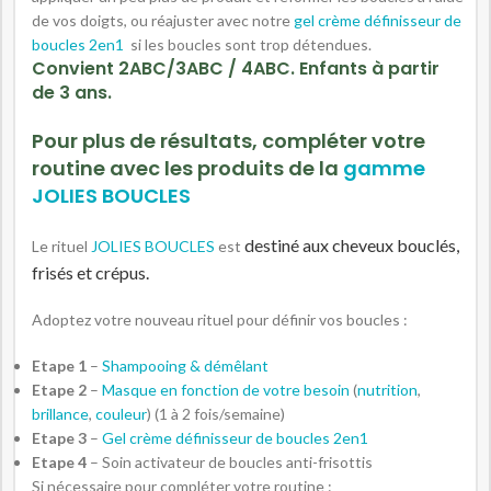
de vos doigts, ou réajuster avec notre
gel crème définisseur de
boucles 2en1
si les boucles sont trop détendues.
Convient 2ABC/3ABC / 4ABC. Enfants à partir
de 3 ans.
Pour plus de résultats, compléter votre
routine avec les produits de la
gamme
JOLIES BOUCLES
destiné aux cheveux bouclés,
Le rituel
JOLIES BOUCLES
est
frisés et crépus.
Adoptez votre nouveau rituel pour définir vos boucles :
Etape 1
–
Shampooing & démêlant
Etape 2
–
Masque en fonction de votre besoin
(
nutrition
,
brillance
,
couleur
) (1 à 2 fois/semaine)
Etape 3
–
Gel crème définisseur de boucles 2en1
Etape 4
– Soin activateur de boucles anti-frisottis
Si nécessaire pour compléter votre routine :