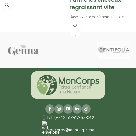
Sans sulfate*
regraissant vite
99% d’ingrédients d’origine naturelle
Formule vegan
Base lavante extrêmement douce
Formulé avec un Complexe d'Argiles
Ortie française BIO
Sans sulfate*
99% d’ingrédients d’origine naturelle
Formule vegan
Tél: (+212) 67-67-67-042
moncorps@moncorps.ma