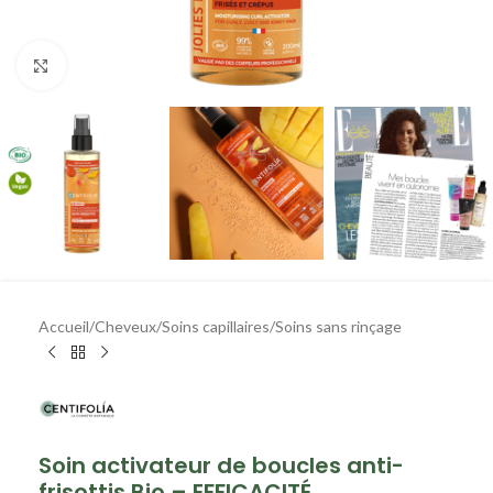
Agrandir
Accueil
/
Cheveux
/
Soins capillaires
/
Soins sans rinçage
Soin activateur de boucles anti-
frisottis Bio – EFFICACITÉ