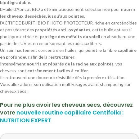
biodégradable
.
L’Huile d’Abricot BIO a été minutieusement sélectionnée pour
nourrir
les cheveux desséchés, jusqu’aux pointes
.
l’ACTIF DE BURITI BIO PHOTO PROTECTEUR, riche en caroténoïdes
et possédant des
propriétés anti-oxydantes
, cette huile est aussi
photoprotectrice et
protège des méfaits du soleil
en absorbant une
partie des UV et en emprisonnant les radicaux libres.
Un soin hautement concentré en huiles, qui
pénètre la fibre capillaire
en profondeur
afin de la
restructurer
.
Intensément
nourris et réparés de la racine aux pointes
, vos
cheveux sont
extrêmement faciles à coiffer
.
Ils retrouvent une douceur irrésistible dès la première utilisation.
Vous allez adorer son utilisation multi-usages avant shampooing sur
cheveux secs !
Pour ne plus avoir les cheveux secs, découvrez
votre
nouvelle routine capillaire Centifolia :
NUTRITION EXPERT