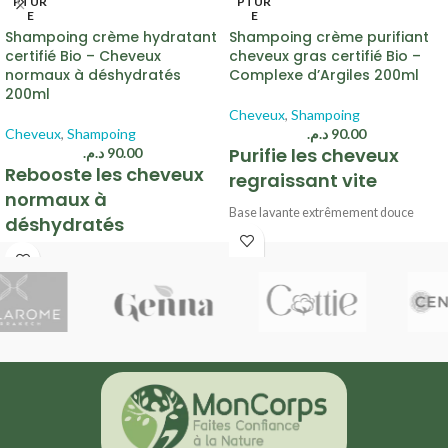
PTUR
PTUR
E
E
Shampoing crème hydratant
Shampoing crème purifiant
certifié Bio – Cheveux
cheveux gras certifié Bio –
normaux à déshydratés
Complexe d’Argiles 200ml
200ml
Cheveux
,
Shampoing
Cheveux
,
Shampoing
د.م.
90.00
Purifie les cheveux
د.م.
90.00
Rebooste les cheveux
regraissant vite
normaux à
Base lavante extrêmement douce
déshydratés
Formulé avec un Complexe d'Argiles
Ortie française BIO
Base lavante extrêmement douce
Sans sulfate*
Formulé avec de la Kératine Végétale
99% d’ingrédients d’origine naturelle
40% gel d’Aloe Vera Bio
Formule vegan
Sans sulfate*
99% d’ingrédients d’origine naturelle
Formule vegan