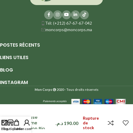
Tél: (+212) 67-67-67-042
moncorps@moncorps.ma
POSTES RÉCENTS
LIENS UTILES
BLOG
INSTAGRAM
Mon Corps
2020 - Tous droits réservés
Paiements acceptés
Masque
richesse
Rupture
extrême
د.م.
190.00
de
stock
nutrition Bio
Blog
Boutique
Panier
Mon compte