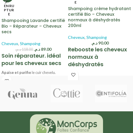
E
EN RU
Shampoing crème hydratant
PTUR
certifié Bio – Cheveux
E
normaux à déshydratés
Shampooing Lavande certifié
200ml
Bio – Réparateur – Cheveux
secs
Cheveux
,
Shampoing
د.م.
90.00
Cheveux
,
Shampoing
Rebooste les cheveux
د.م.
89.00
د.م.
118.00
Soin réparateur. idéal
normaux à
pour les cheveux secs
déshydratés
Apaise et purifie
le cuir chevelu.
Base lavante extrêmement douce
La chevelure devient
souple, légère
Formulé avec de la Kératine Végétale
et brillante
.
40% gel d’Aloe Vera Bio
Sans sulfate*
99% d’ingrédients d’origine naturelle
Formule vegan