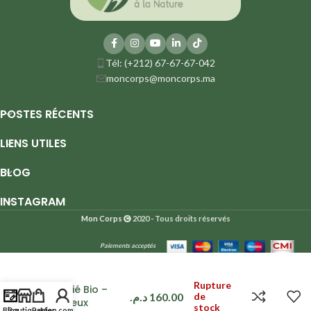
Tél: (+212) 67-67-67-042
moncorps@moncorps.ma
POSTES RÉCENTS
LIENS UTILES
BLOG
INSTAGRAM
Mon Corps
2020 - Tous droits réservés
Paiements acceptés
Shampoing
crème
hydratant
Rupture
certifié Bio –
د.م.
160.00
de
Cheveux
stock
Blog
Boutique
Panier
Mon compte