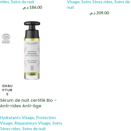
rides
,
Soins de nuit
Visage
,
Soins 1ères rides
,
Soins de
د.م.
186.00
nuit
د.م.
209.00
EN RU
PTUR
E
Sérum de nuit certifié Bio –
Anti-rides Anti-âge
Hydratants Visage
,
Protection
Visage
,
Réparateurs Visage
,
Soins
1ères rides
,
Soins de nuit