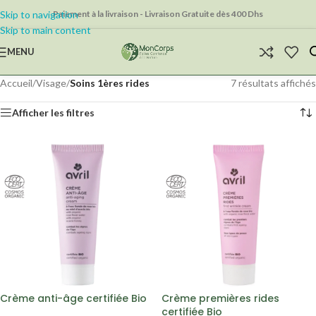
Skip to navigation
Paiement à la livraison - Livraison Gratuite dès 400 Dhs
Skip to main content
MENU
Accueil
/
Visage
/
Soins 1ères rides
7 résultats affichés
Afficher les filtres
Crème anti-âge certifiée Bio
Crème premières rides
certifiée Bio