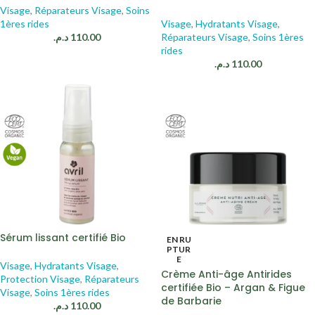
Visage
,
Réparateurs Visage
,
Soins
1ères rides
Visage
,
Hydratants Visage
,
د.م.
110.00
Réparateurs Visage
,
Soins 1ères
rides
د.م.
110.00
Sérum lissant certifié Bio
EN RU
PTUR
E
Visage
,
Hydratants Visage
,
Crème Anti-âge Antirides
Protection Visage
,
Réparateurs
certifiée Bio – Argan & Figue
Visage
,
Soins 1ères rides
de Barbarie
د.م.
110.00