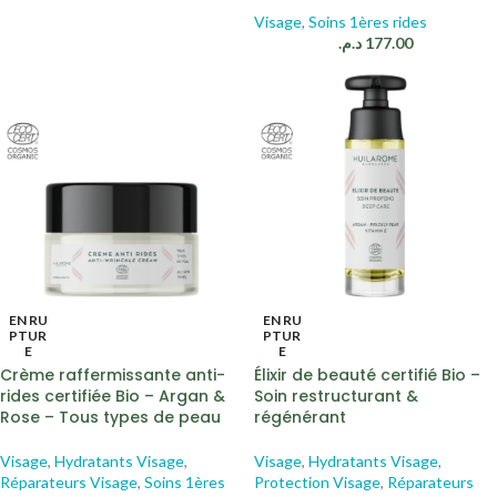
Visage
,
Soins 1ères rides
د.م.
177.00
EN RU
EN RU
PTUR
PTUR
E
E
Crème raffermissante anti-
Élixir de beauté certifié Bio –
rides certifiée Bio – Argan &
Soin restructurant &
Rose – Tous types de peau
régénérant
Visage
,
Hydratants Visage
,
Visage
,
Hydratants Visage
,
Réparateurs Visage
,
Soins 1ères
Protection Visage
,
Réparateurs