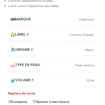
Favorise l’
élasticité
de la peau,
Lutte contre l’apparition des
rides
.
MARQUE
Huilarome
LABEL
Cosmos Organic
ORIGINE
Maroc
TYPE DE PEAU
Peau mature
VOLUME
50 ml
Rupture de stock
Comparer
Ajouter à mes favoris