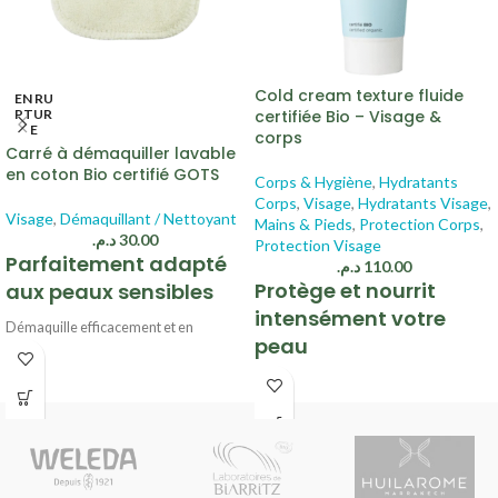
Cold cream texture fluide
EN RU
PTUR
certifiée Bio – Visage &
E
corps
Carré à démaquiller lavable
en coton Bio certifié GOTS
Corps & Hygiène
,
Hydratants
Corps
,
Visage
,
Hydratants Visage
,
Visage
,
Démaquillant / Nettoyant
Mains & Pieds
,
Protection Corps
,
د.م.
30.00
Protection Visage
Parfaitement adapté
د.م.
110.00
Protège et nourrit
aux peaux sensibles
intensément votre
Démaquille efficacement et en
peau
douceur tous types de maquillage
Ultra doux, convient aux peaux
Nourrit et protège
sensibles
Idéal peaux très sèches
100% coton bio GOTS, cousu à la main
Parfum gourmand
dans les Hauts de France
À
partir de 13 ans