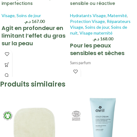
imperfections
sensible ou réactive
Visage
,
Soins de jour
Hydratants Visage
,
Maternité
,
د.م.
167.00
Protection Visage
,
Réparateurs
Agit en profondeur en
Visage
,
Soins de jour
,
Soins de
nuit
,
Visage maternité
limitant l’effet du gras
د.م.
168.00
sur la peau
Pour les peaux
sensibles et sèches
Sensation intense de confort pour les
peaux grasses et acnéiques
.
Sans parfum
Agit en profondeur
en limitant l’effet
Apaise la peau
du gras sur la peau
.
Renforce la fonction barrière de la peau
Soulage aussi les
irritations des
Convient en soin de jour comme de nuit
Produits similaires
peaux acnéiques & à imperfections.