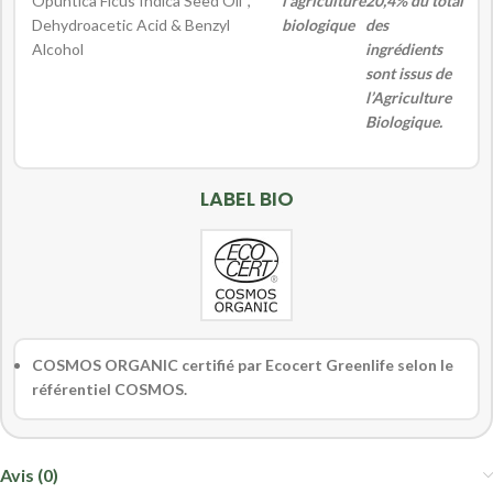
Opuntica Ficus Indica Seed Oil*,
l’agriculture
20,4% du total
Dehydroacetic Acid & Benzyl
biologique
des
Alcohol
ingrédients
sont issus de
l’Agriculture
Biologique.
LABEL BIO
COSMOS ORGANIC certifié par Ecocert Greenlife selon le
référentiel COSMOS.
Avis (0)