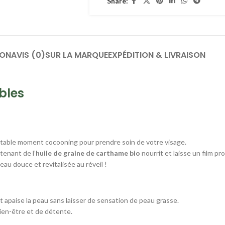
Share:
ION
AVIS (0)
SUR LA MARQUE
EXPÉDITION & LIVRAISON
bles
éritable moment cocooning pour prendre soin de votre visage.
tenant de l’
huile de graine de carthame bio
nourrit et laisse un film pr
eau douce et revitalisée au réveil !
t apaise la peau sans laisser de sensation de peau grasse.
ien-être et de détente.