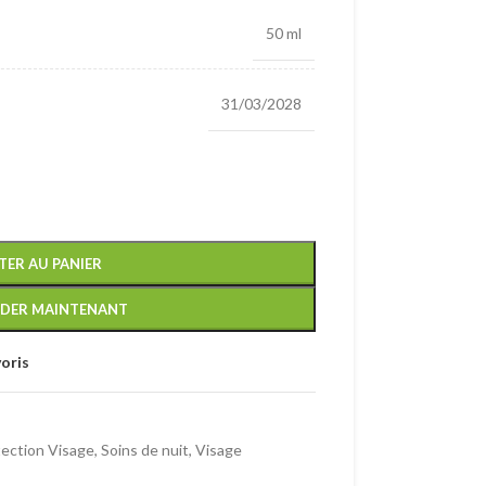
50 ml
31/03/2028
TER AU PANIER
DER MAINTENANT
oris
ection Visage
,
Soins de nuit
,
Visage