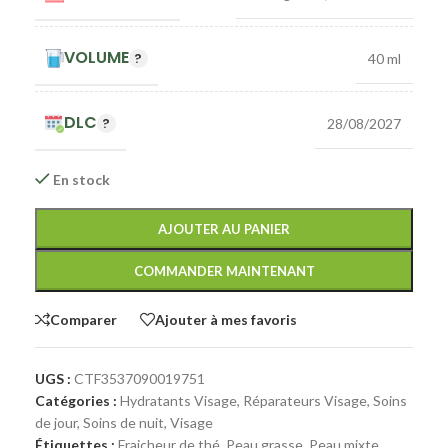
VOLUME
40 ml
DLC
28/08/2027
En stock
AJOUTER AU PANIER
COMMANDER MAINTENANT
Comparer
Ajouter à mes favoris
UGS :
CTF3537090019751
Catégories :
Hydratants Visage
,
Réparateurs Visage
,
Soins
de jour
,
Soins de nuit
,
Visage
Étiquettes :
Fraicheur de thé
,
Peau grasse
,
Peau mixte