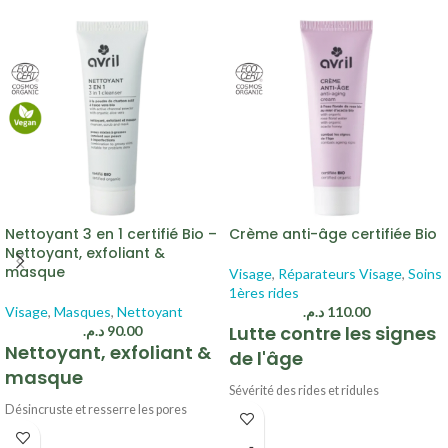
Nettoyant 3 en 1 certifié Bio –
Crème anti-âge certifiée Bio
Nettoyant, exfoliant &
masque
Visage
,
Réparateurs Visage
,
Soins
1ères rides
Visage
,
Masques
,
Nettoyant
د.م.
110.00
Lutte contre les signes
د.م.
90.00
Nettoyant, exfoliant &
de l'âge
masque
Sévérité des rides et ridules
Désincruste et resserre les pores
visiblement atténuée
Grain de peau affiné
Peau plus ferme dès 56 jours