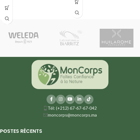
Laisse la peau douce et nette
Combat efficacement les signes de
Peau mixte à grasse
l'âge
Convient aux peaux à imperfections
Tél: (+212) 67-67-67-042
moncorps@moncorps.ma
POSTES RÉCENTS