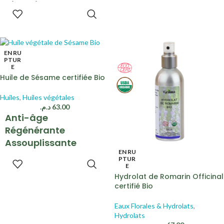
Digestive
AJOUTER
AU PANIER
Distillation à la vapeur
d’eau
EN RU
PTUR
E
Huile de Sésame certifiée Bio
Huiles
,
Huiles végétales
د.م.
63.00
Anti-âge
Régénérante
Assouplissante
EN RU
Antioxydante
PTUR
LIRE LA
E
SUITE
Première pression à
Hydrolat de Romarin Officinal
froid
certifié Bio
Graines naturelles non torréfiées
Eaux Florales & Hydrolats
,
Hydrolats