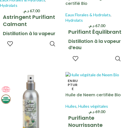
certifié Bio
Hydrolats
د.م.
67.00
Eaux Florales & Hydrolats
,
Astringent Purifiant
Hydrolats
Calmant
د.م.
67.00
Purifiant Équilibrant
Distillation à la vapeur
d’eau
Distillation à la vapeur
AJOUTER
AU PANIER
d’eau
Beauté Santé Bien-être
Beauté Santé Bien-être
LIRE LA
SUITE
EN RU
PTUR
E
Huile de Neem certifiée Bio
Huiles
,
Huiles végétales
د.م.
69.00
Purifiante
Nourrissante