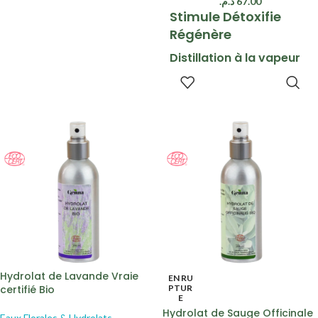
د.م.
67.00
Stimule Détoxifie
Régénère
Distillation à la vapeur
d’eau
LIRE LA
SUITE
Corps Cheveux Santé
Hydrolat de Lavande Vraie
EN RU
certifié Bio
PTUR
E
Hydrolat de Sauge Officinale
Eaux Florales & Hydrolats
,