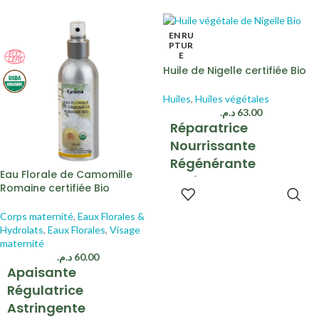
vapeur d’eau
Bois de cèdre
Feuilles d'Eucalyptus Globulus
EN RU
PTUR
E
Huile de Nigelle certifiée Bio
Huiles
,
Huiles végétales
د.م.
63.00
Réparatrice
Nourrissante
Régénérante
Eau Florale de Camomille
Antioxydante
Romaine certifiée Bio
LIRE LA
Apaisante
SUITE
Corps maternité
,
Eaux Florales &
Première pression à
Hydrolats
,
Eaux Florales
,
Visage
froid
maternité
د.م.
60.00
Graines de Nigelle
Apaisante
Régulatrice
Astringente