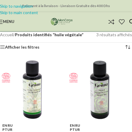
Skip to navigation
Paiement à la livraison - Livraison Gratuite dès 400 Dhs
Skip to main content
MENU
Accueil
/
Produits identifiés “huile végétale”
3 résultats affichés
Afficher les filtres
EN RU
EN RU
PTUR
PTUR