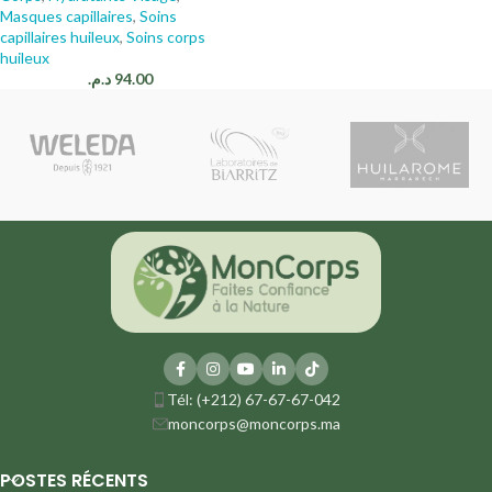
Masques capillaires
,
Soins
capillaires huileux
,
Soins corps
huileux
د.م.
94.00
Tél: (+212) 67-67-67-042
moncorps@moncorps.ma
POSTES RÉCENTS