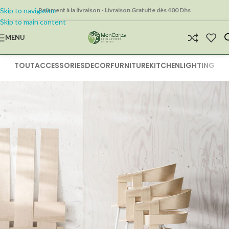
Skip to navigation
Paiement à la livraison - Livraison Gratuite dès 400 Dhs
Skip to main content
MENU
TOUT
ACCESSORIES
DECOR
FURNITURE
KITCHEN
LIGHTING