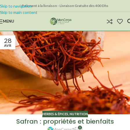
Skip to navigation
Paiement à la livraison - Livraison Gratuite dès 400 Dhs
Skip to main content
MENU
28
AVR
HERBES & ÉPICES
,
NUTRITION
Safran : propriétés et bienfaits
0
MonCorps