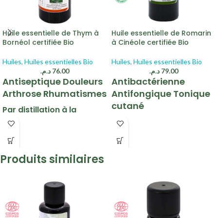
Huile essentielle de Thym à
Huile essentielle de Romarin
Bornéol certifiée Bio
à Cinéole certifiée Bio
Huiles
,
Huiles essentielles Bio
Huiles
,
Huiles essentielles Bio
د.م.
76.00
د.م.
79.00
Antiseptique Douleurs
Antibactérienne
Arthrose Rhumatismes
Antifongique Tonique
cutané
Par distillation à la
vapeur
Distillation complète par
entraînement à la vapeur
Parties aériennes fleuries de Thym à
d’eau
Bornéol
Produits similaires
Rameaux de Romarin à Cinéole