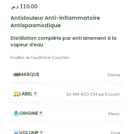
د.م.
110.00
Antidouleur Anti-inflammatoire
Antispasmodique
Distillation complète par entraînement à la
vapeur d’eau
Feuilles de Gaulthérie Couchée
MARQUE
Genna
LABEL
SA-MA-BIO-154 par Ecocert
ORIGINE
Maroc
VOLUME
10 ml