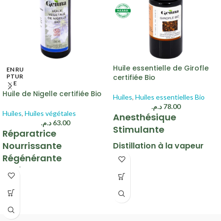
Huile essentielle de Girofle
EN RU
PTUR
certifiée Bio
E
Huile de Nigelle certifiée Bio
Huiles
,
Huiles essentielles Bio
د.م.
78.00
Huiles
,
Huiles végétales
Anesthésique
د.م.
63.00
Stimulante
Réparatrice
Nourrissante
Distillation à la vapeur
d'eau
Régénérante
Antioxydante
Clous de girofle
Apaisante
Première pression à froid
Graines de Nigelle