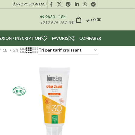
À PROPOS
CONTACT
📲 9h30 - 18h
د.م.
0.00
+212 676-767-042
XION / INSCRIPTION
FAVORIS
COMPARER
18
24