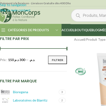
Paiement à la livraison - Livraison Gratuite dès 400 Dhs
Skip to navigation
Skip to main content
CATÉGORIES DE PRODUITS
ACCUEIL
BOUTIQUE
BLOG
MÉD
FILTRE PAR PRIX
Accueil
/
Produit Type
Prix :
—
150 د.م.
300 د.م.
FILTRER
FILTRE PAR MARQUE
Bioregena
3
Laboratoires de Biarritz
2