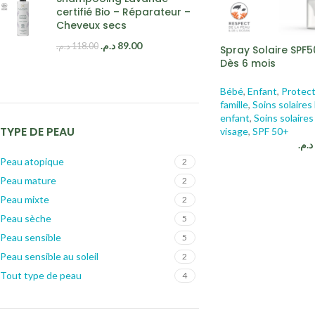
certifié Bio – Réparateur –
Cheveux secs
د.م.
89.00
د.م.
118.00
Spray Solaire SPF50
Dès 6 mois
Bébé
,
Enfant
,
Protect
famille
,
Soins solaire
enfant
,
Soins solaire
TYPE DE PEAU
visage
,
SPF 50+
د.م.
Peau atopique
2
Peau mature
2
Peau mixte
2
Peau sèche
5
Peau sensible
5
Peau sensible au soleil
2
Tout type de peau
4