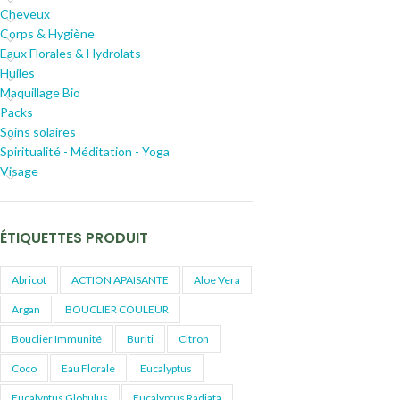
Cheveux
Corps & Hygiène
Eaux Florales & Hydrolats
Huiles
Maquillage Bio
Packs
Soins solaires
Spiritualité - Méditation - Yoga
Visage
ÉTIQUETTES PRODUIT
Abricot
ACTION APAISANTE
Aloe Vera
Argan
BOUCLIER COULEUR
Bouclier Immunité
Buriti
Citron
Coco
Eau Florale
Eucalyptus
Eucalyptus Globulus
Eucalyptus Radiata