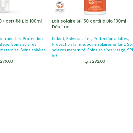
+ certifié Bio 100ml –
Lait solaire SPF50 certifié Bio 100ml –
Dès 1 an
ion adultes
,
Protection
Enfant
,
Soins solaires
,
Protection adultes
,
s Bébé
,
Soins solaires
Protection famille
,
Soins solaires enfant
,
So
s maternité
,
Soins solaires
solaires maternité
,
Soins solaires visage
,
SP
50
279.00
د.م.
292.00