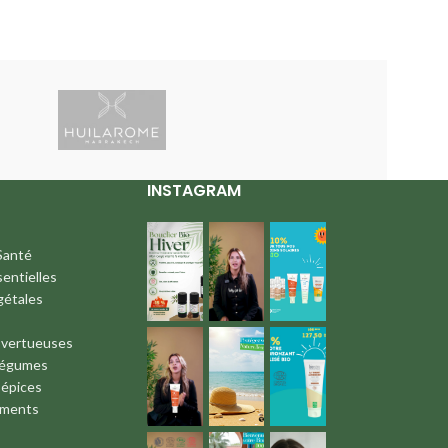
INSTAGRAM
Santé
sentielles
gétales
 vertueuses
Légumes
 épices
iments