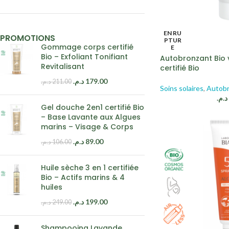
EN RU
PROMOTIONS
PTUR
Gommage corps certifié
E
Bio – Exfoliant Tonifiant
Autobronzant Bio 
Revitalisant
certifié Bio
د.م.
179.00
د.م.
211.00
Soins solaires
,
Autobr
د.م.
Gel douche 2en1 certifié Bio
– Base Lavante aux Algues
marins – Visage & Corps
د.م.
89.00
د.م.
106.00
Huile sèche 3 en 1 certifiée
Bio – Actifs marins & 4
huiles
د.م.
199.00
د.م.
249.00
Shampooing Lavande