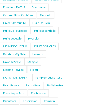
Fraicheur De Thé
Framboise
Gamme Bébé Centifolia
Grenade
Hiver & Immunité
Huile De Ricin
Huile De Tournesol
Huile Essentielle
Huile Végétale
Hydrolat
INFINIE DOUCEUR
JOLIES BOUCLES
Kératine Végétale
Lavande
Lavande Vraie
Mangue
Menthe Poivrée
Niaouli
NUTRITION EXPERT
Pamplemousse Rose
Peau Grasse
Peau Mixte
Pin Sylvestre
Prébiotique Actif
Purification
Ravintsara
Respiration
Romarin