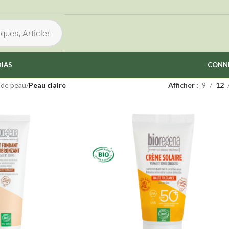
IAS
CONNE
 de peau
/
Peau claire
Afficher
9
12