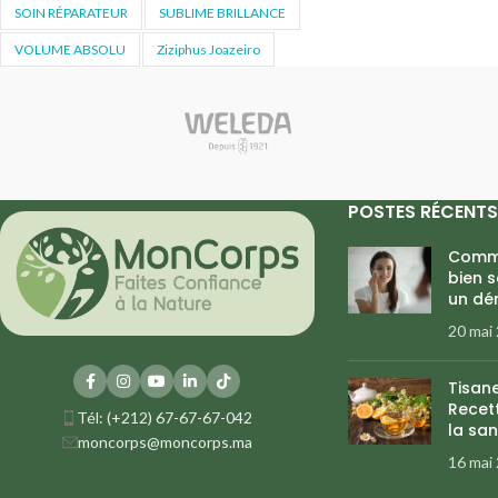
SOIN RÉPARATEUR
SUBLIME BRILLANCE
VOLUME ABSOLU
Ziziphus Joazeiro
POSTES RÉCENTS
Comme
bien 
un dé
20 mai
Tisan
Recett
Tél: (+212) 67-67-67-042
la san
moncorps@moncorps.ma
16 mai