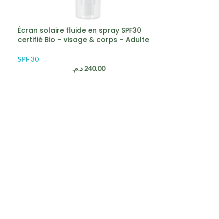
Écran solaire fluide en spray SPF30
certifié Bio – visage & corps – Adulte
SPF 30
د.م.
240.00