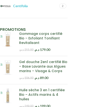
Centifolia
2
PROMOTIONS
Gommage corps certifié
Bio – Exfoliant Tonifiant
Revitalisant
د.م.
179.00
د.م.
211.00
Gel douche 2en1 certifié Bio
– Base Lavante aux Algues
marins – Visage & Corps
د.م.
89.00
د.م.
106.00
Huile sèche 3 en 1 certifiée
Bio – Actifs marins & 4
huiles
د.م.
199.00
د.م.
249.00