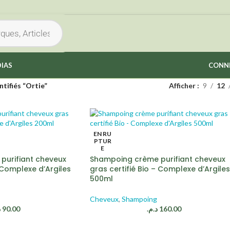
IAS
CONNE
ntifiés “Ortie”
Afficher
9
12
EN RU
PTUR
E
purifiant cheveux
Shampoing crème purifiant cheveux
– Complexe d’Argiles
gras certifié Bio – Complexe d’Argiles
500ml
Cheveux
,
Shampoing
.
90.00
د.م.
160.00