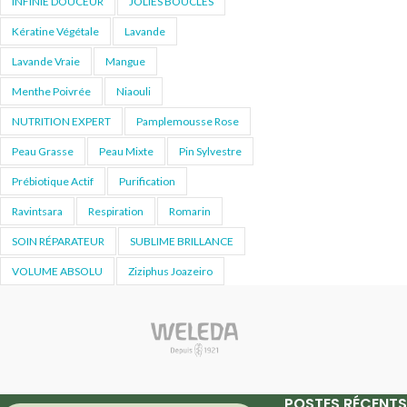
INFINIE DOUCEUR
JOLIES BOUCLES
Kératine Végétale
Lavande
Lavande Vraie
Mangue
Menthe Poivrée
Niaouli
NUTRITION EXPERT
Pamplemousse Rose
Peau Grasse
Peau Mixte
Pin Sylvestre
Prébiotique Actif
Purification
Ravintsara
Respiration
Romarin
SOIN RÉPARATEUR
SUBLIME BRILLANCE
VOLUME ABSOLU
Ziziphus Joazeiro
POSTES RÉCENTS