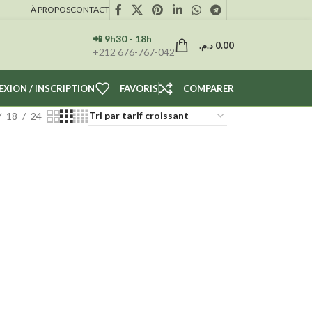
À PROPOS
CONTACT
📲 9h30 - 18h
د.م.
0.00
+212 676-767-042
XION / INSCRIPTION
FAVORIS
COMPARER
18
24