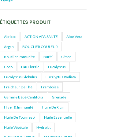
ÉTIQUETTES PRODUIT
Abricot
ACTION APAISANTE
Aloe Vera
Argan
BOUCLIER COULEUR
Bouclier Immunité
Buriti
Citron
Coco
Eau Florale
Eucalyptus
Eucalyptus Globulus
Eucalyptus Radiata
Fraicheur De Thé
Framboise
Gamme Bébé Centifolia
Grenade
Hiver & Immunité
Huile De Ricin
Huile De Tournesol
Huile Essentielle
Huile Végétale
Hydrolat