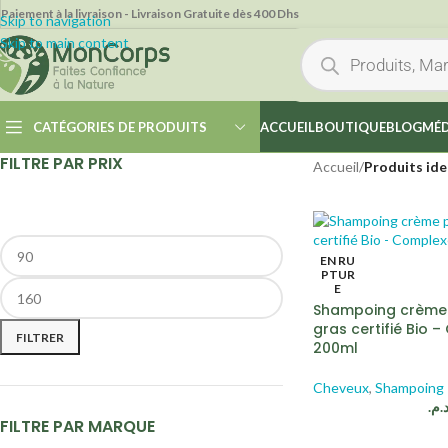
Paiement à la livraison - Livraison Gratuite dès 400 Dhs
Skip to navigation
Skip to main content
CATÉGORIES DE PRODUITS
ACCUEIL
BOUTIQUE
BLOG
MÉD
FILTRE PAR PRIX
Accueil
/
Produits ide
EN RU
PTUR
E
Shampoing crème 
gras certifié Bio 
FILTRER
200ml
Cheveux
,
Shampoing
د.م
FILTRE PAR MARQUE