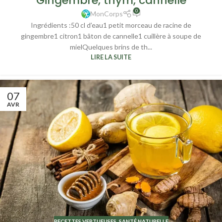
Gingembre, thym, cannelle
0
MonCorps
Ingrédients :50 cl d’eau1 petit morceau de racine de
gingembre1 citron1 bâton de cannelle1 cuillère à soupe de
mielQuelques brins de th...
LIRE LA SUITE
07
AVR
RECETTES VERTUEUSES
,
SANTÉ NATURELLE