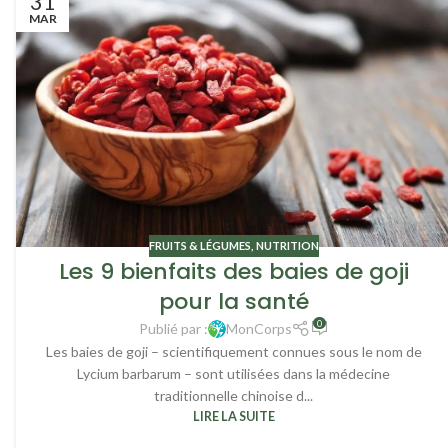
31
MAR
FRUITS & LÉGUMES
,
NUTRITION
Les 9 bienfaits des baies de goji
pour la santé
0
Publié par :
MonCorps
Les baies de goji – scientifiquement connues sous le nom de
Lycium barbarum – sont utilisées dans la médecine
traditionnelle chinoise d...
LIRE LA SUITE