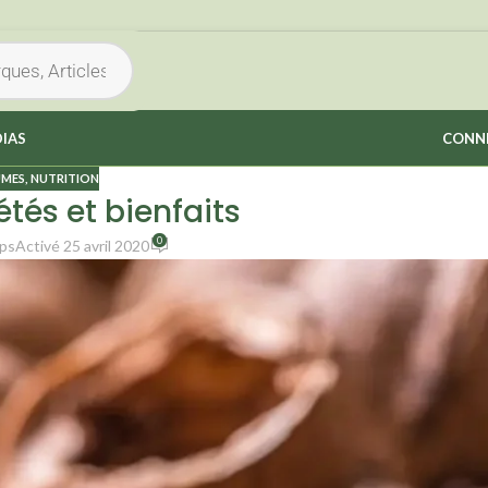
IAS
CONNE
UMES
,
NUTRITION
étés et bienfaits
0
ps
Activé 25 avril 2020