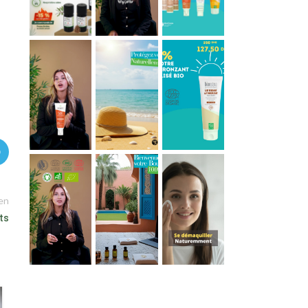
ien
ts