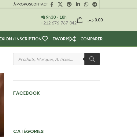
À PROPOS
CONTACT
📲 9h30 - 18h
د.م.
0.00
+212 676-767-042
XION / INSCRIPTION
FAVORIS
COMPARER
FACEBOOK
CATÉGORIES