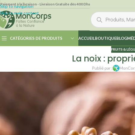
Paiement à la livraison - Livraison Gratuite dès 400 Dhs
Skip to navigation
Skip to main content
CATÉGORIES DE PRODUITS
ACCUEIL
BOUTIQUE
BLOG
MÉD
FRUITS & LÉG
La noix : propri
Publié par :
MonCor