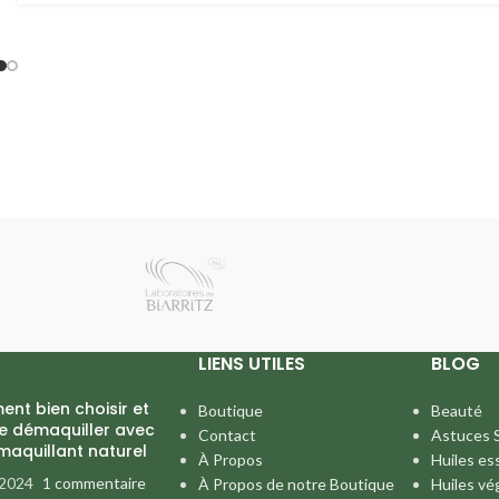
LIENS UTILES
BLOG
nt bien choisir et
Boutique
Beauté
se démaquiller avec
Contact
Astuces 
maquillant naturel
À Propos
Huiles es
 2024
1 commentaire
À Propos de notre Boutique
Huiles vé