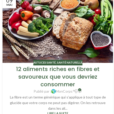
09
MAI
ASTUCES SANTÉ
,
SANTÉ NATURELLE
12 aliments riches en fibres et
savoureux que vous devriez
consommer
0
Publié par :
MonCorps
La fibre est un terme générique qui s’applique à tout type de
glucide que votre corps ne peut pas digérer. On les retrouve
dans les ali...
LIRE LA SUITE