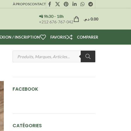
À PROPOS
CONTACT
📲 9h30 - 18h
د.م.
0.00
+212 676-767-042
XION / INSCRIPTION
FAVORIS
COMPARER
FACEBOOK
CATÉGORIES