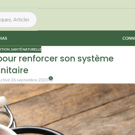
IAS
CONNE
ITION
,
SANTÉ NATURELLE
 pour renforcer son système
itaire
0
ctivé 26 septembre 2023