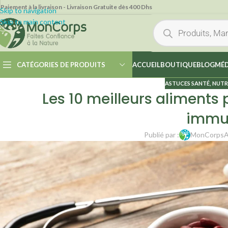
Paiement à la livraison - Livraison Gratuite dès 400 Dhs
Skip to navigation
Skip to main content
CATÉGORIES DE PRODUITS
ACCUEIL
BOUTIQUE
BLOG
MÉD
ASTUCES SANTÉ
,
NUTR
Les 10 meilleurs aliments
immun
Publié par :
MonCorps
A