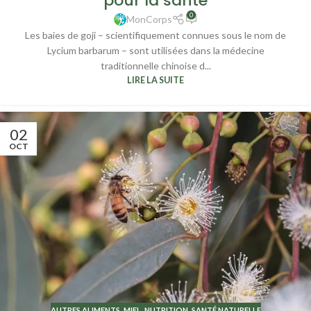
pour la santé
0
MonCorps
Les baies de goji – scientifiquement connues sous le nom de
Lycium barbarum – sont utilisées dans la médecine
traditionnelle chinoise d...
LIRE LA SUITE
02
OCT
AUTRES ALIMENTS
,
MIEL
,
NUTRITION
,
SANTÉ NATURELLE