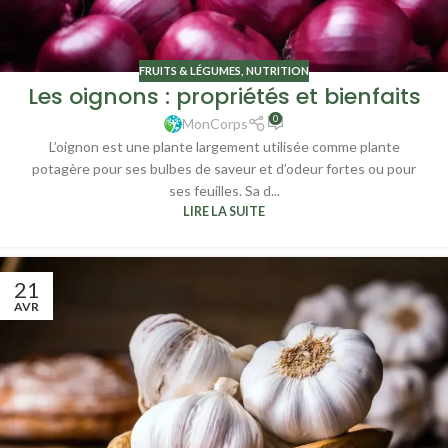
FRUITS & LÉGUMES
,
NUTRITION
Les oignons : propriétés et bienfaits
0
MonCorps
L’oignon est une plante largement utilisée comme plante
potagère pour ses bulbes de saveur et d’odeur fortes ou pour
ses feuilles. Sa d...
LIRE LA SUITE
21
AVR