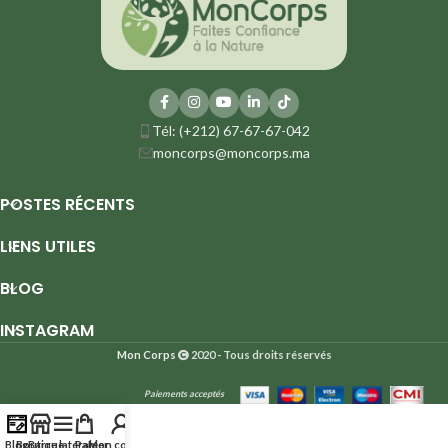
Tél: (+212) 67-67-67-042
moncorps@moncorps.ma
POSTES RÉCENTS
LIENS UTILES
BLOG
INSTAGRAM
Mon Corps
2020 - Tous droits réservés
Paiements acceptés
Blog
Boutique
Barre latérale
Panier
Mon compte