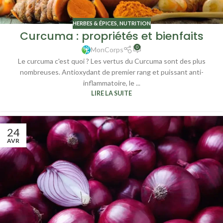
HERBES & ÉPICES
,
NUTRITION
Curcuma : propriétés et bienfaits
0
MonCorps
Le curcuma c'est quoi ? Les vertus du Curcuma sont des plus
nombreuses. Antioxydant de premier rang et puissant anti-
inflammatoire, le ...
LIRE LA SUITE
24
AVR