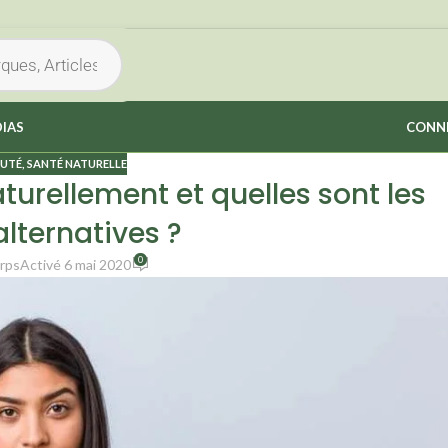
IAS
CONNE
AUTÉ
,
SANTÉ NATURELLE
urellement et quelles sont les
alternatives ?
0
rps
Activé 6 mai 2020