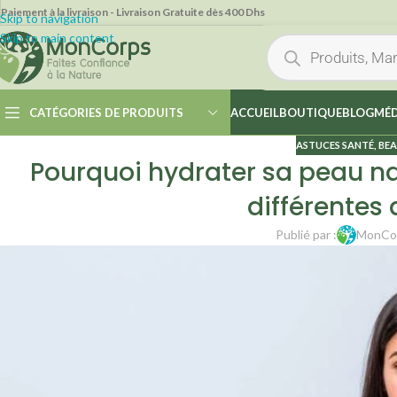
Paiement à la livraison - Livraison Gratuite dès 400 Dhs
Skip to navigation
Skip to main content
CATÉGORIES DE PRODUITS
ACCUEIL
BOUTIQUE
BLOG
MÉD
ASTUCES SANTÉ
,
BE
Pourquoi hydrater sa peau nat
différentes 
Publié par :
MonCo