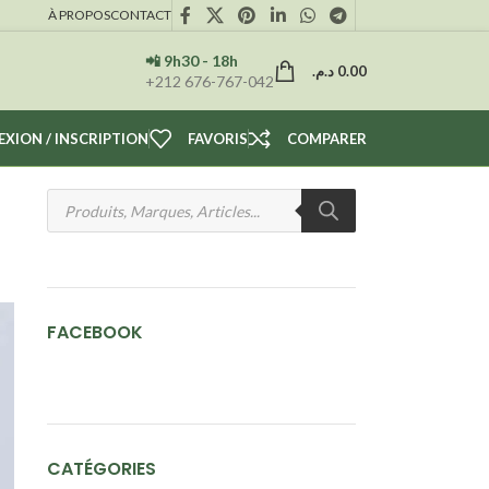
À PROPOS
CONTACT
📲 9h30 - 18h
د.م.
0.00
+212 676-767-042
XION / INSCRIPTION
FAVORIS
COMPARER
FACEBOOK
CATÉGORIES