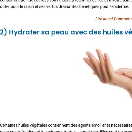
consommation de courges vous aidera à redonner de l’éclat à votre teint. 
opter pour le raisin et ses vertus drainantes bénéfiques pour l’épiderme.
Lire aussi
Comment 
2) Hydrater sa peau avec des huiles v
Certaines huiles végétales contiennent des agents émollients nécessaires 
peau en profondeur et lui redonner toute sa souplesse. Elles sont un excel