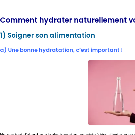
Comment hydrater naturellement vo
1) Soigner son alimentation
a) Une bonne hydratation, c’est important !
Notons tout d’abord, que le plus important consiste à bien s’hydrater en 