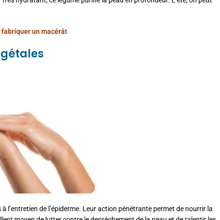
Très hydratant, ce légume purifie la peau en profondeur. L’été, on peut
fabriquer un macérât
égétales
à l’entretien de l’épiderme. Leur action pénétrante permet de nourrir la
lent moyen de lutter contre le dessèchement de la peau et de ralentir les