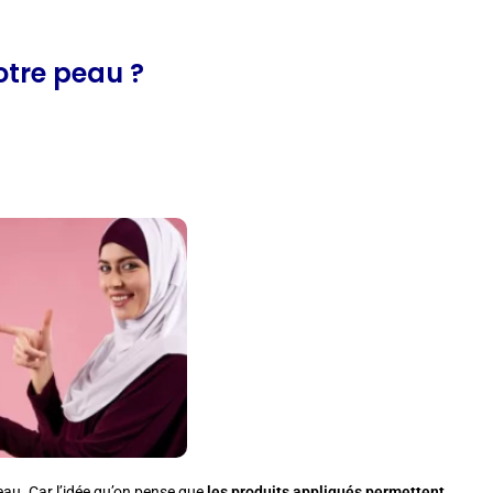
tre peau ?
eau. Car l’idée qu’on pense que
les produits appliqués permettent